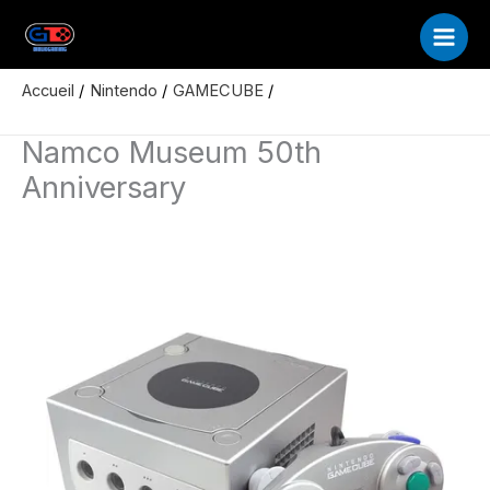
Aller
au
contenu
Accueil
Nintendo
GAMECUBE
Namco Museum 50th Anniversary
Namco Museum 50th
Anniversary