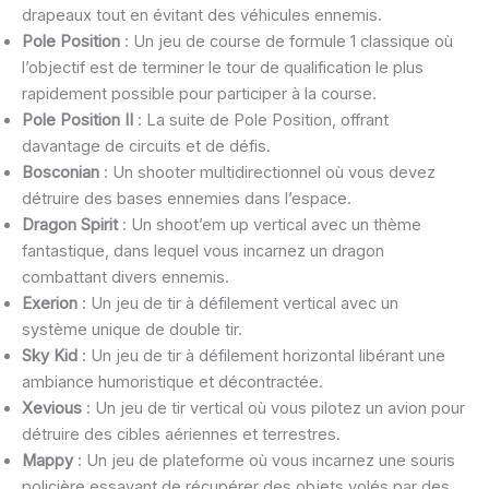
drapeaux tout en évitant des véhicules ennemis.
Pole Position
: Un jeu de course de formule 1 classique où
l’objectif est de terminer le tour de qualification le plus
rapidement possible pour participer à la course.
Pole Position II
: La suite de Pole Position, offrant
davantage de circuits et de défis.
Bosconian
: Un shooter multidirectionnel où vous devez
détruire des bases ennemies dans l’espace.
Dragon Spirit
: Un shoot’em up vertical avec un thème
fantastique, dans lequel vous incarnez un dragon
combattant divers ennemis.
Exerion
: Un jeu de tir à défilement vertical avec un
système unique de double tir.
Sky Kid
: Un jeu de tir à défilement horizontal libérant une
ambiance humoristique et décontractée.
Xevious
: Un jeu de tir vertical où vous pilotez un avion pour
détruire des cibles aériennes et terrestres.
Mappy
: Un jeu de plateforme où vous incarnez une souris
policière essayant de récupérer des objets volés par des